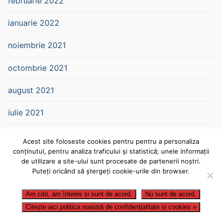
februarie 2022
ianuarie 2022
noiembrie 2021
octombrie 2021
august 2021
iulie 2021
iunie 2021
Acest site foloseste cookies pentru pentru a personaliza
conținutul, pentru analiza traficului și statistică; unele informații
mai 2021
de utilizare a site-ului sunt procesate de partenerii noștri.
Puteți oricând să ștergeți cookie-urile din browser.
aprilie 2021
Am citit, am înteles și sunt de acord.
Nu sunt de acord.
martie 2021
Citește aici politica noastră de confidențialitate și cookies »