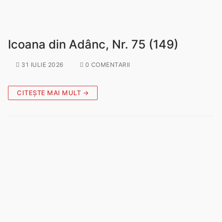
Noutăți
Icoana din Adânc, Nr. 75 (149)
Contact
31 IULIE 2026
0 COMENTARII
CITEȘTE MAI MULT →