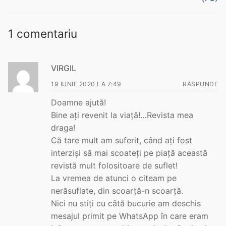
ARHIVE
1 comentariu
Noutăți
Contact
VIRGIL
19 IUNIE 2020 LA 7:49
RĂSPUNDE
Doamne ajută!
Bine ați revenit la viață!…Revista mea
draga!
Că tare mult am suferit, când ați fost
interziși să mai scoateți pe piață această
revistă mult folositoare de suflet!
La vremea de atunci o citeam pe
nerăsuflate, din scoarță-n scoarță.
Nici nu stiți cu câtă bucurie am deschis
mesajul primit pe WhatsApp în care eram