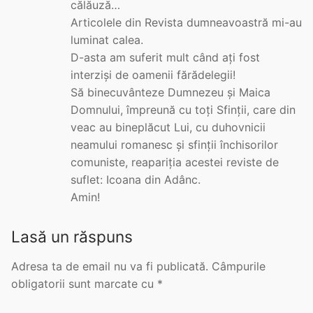
călăuză…
Articolele din Revista dumneavoastră mi-au
luminat calea.
D-asta am suferit mult când ați fost
interziși de oamenii fărădelegii!
Să binecuvânteze Dumnezeu și Maica
Domnului, împreună cu toți Sfinții, care din
veac au bineplăcut Lui, cu duhovnicii
neamului romanesc și sfinții închisorilor
comuniste, reapariția acestei reviste de
suflet: Icoana din Adânc.
Amin!
Lasă un răspuns
Adresa ta de email nu va fi publicată.
Câmpurile
obligatorii sunt marcate cu
*