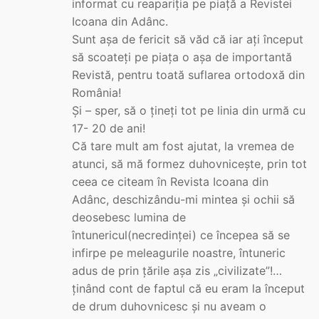
informat cu reapariția pe piață a Revistei
Icoana din Adânc.
Sunt așa de fericit să văd că iar ați început
să scoateți pe piața o așa de importantă
Revistă, pentru toată suflarea ortodoxă din
România!
Și – sper, să o țineți tot pe linia din urmă cu
17- 20 de ani!
Că tare mult am fost ajutat, la vremea de
atunci, să mă formez duhovnicește, prin tot
ceea ce citeam în Revista Icoana din
Adânc, deschizându-mi mintea și ochii să
deosebesc lumina de
întunericul(necredinței) ce începea să se
infirpe pe meleagurile noastre, întuneric
adus de prin țările așa zis „civilizate”!…
ținând cont de faptul că eu eram la început
de drum duhovnicesc și nu aveam o