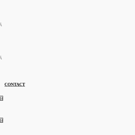
TĂ
TĂ
CONTACT
6)
6)