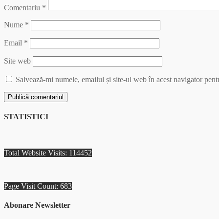
Comentariu
*
Nume
*
Email
*
Site web
Salvează-mi numele, emailul și site-ul web în acest navigator pent
STATISTICI
Total Website Visits: 114452
Page Visit Count: 683
Abonare Newsletter