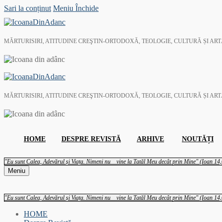
Sari la conținut
Meniu
Închide
MĂRTURISIRI, ATITUDINE CREŞTIN-ORTODOXĂ, TEOLOGIE, CULTURĂ ȘI AR
MĂRTURISIRI, ATITUDINE CREŞTIN-ORTODOXĂ, TEOLOGIE, CULTURĂ ȘI AR
HOME
DESPRE REVISTĂ
ARHIVE
NOUTĂȚI
"Eu sunt Calea, Adevărul și Viața. Nimeni nu vine la Tatăl Meu decât prin Mine" (Ioan 14,
Meniu
"Eu sunt Calea, Adevărul și Viața. Nimeni nu vine la Tatăl Meu decât prin Mine" (Ioan 14,
HOME