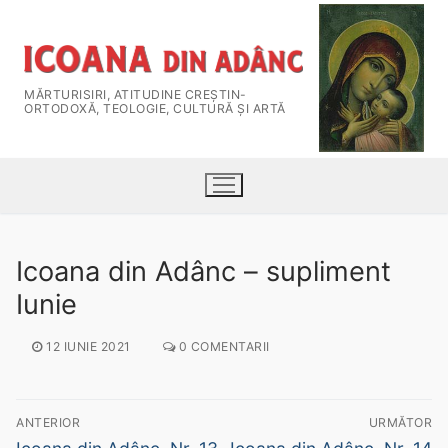
MĂRTURISIRI, ATITUDINE CREŞTIN-
ORTODOXĂ, TEOLOGIE, CULTURĂ ȘI ARTĂ
Icoana din Adânc – supliment
Iunie
12 IUNIE 2021
0 COMENTARII
HOME
ANTERIOR
URMĂTOR
Despre Revistă