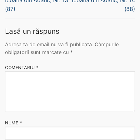
Icoana din Adânc, Nr. 13
Icoana din Adânc, Nr. 14
(87)
(88)
ARHIVE
Noutăți
Lasă un răspuns
Contact
Adresa ta de email nu va fi publicată.
Câmpurile
obligatorii sunt marcate cu
*
COMENTARIU
*
NUME
*