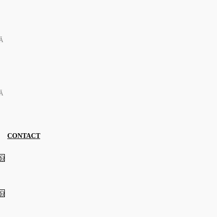
TĂ
TĂ
CONTACT
6)
6)