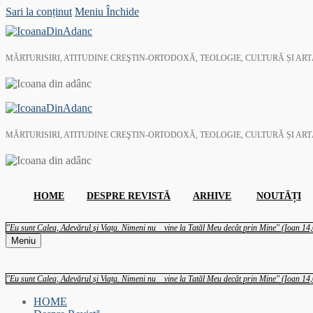
Sari la conținut
Meniu
Închide
MĂRTURISIRI, ATITUDINE CREŞTIN-ORTODOXĂ, TEOLOGIE, CULTURĂ ȘI AR
MĂRTURISIRI, ATITUDINE CREŞTIN-ORTODOXĂ, TEOLOGIE, CULTURĂ ȘI AR
HOME
DESPRE REVISTĂ
ARHIVE
NOUTĂȚI
"Eu sunt Calea, Adevărul și Viața. Nimeni nu vine la Tatăl Meu decât prin Mine" (Ioan 14,
Meniu
"Eu sunt Calea, Adevărul și Viața. Nimeni nu vine la Tatăl Meu decât prin Mine" (Ioan 14,
HOME