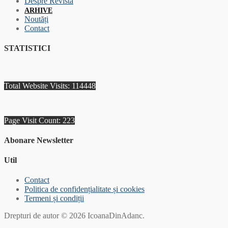
Despre Revistă
ARHIVE
Noutăți
Contact
STATISTICI
Total Website Visits: 114448
Page Visit Count: 223
Abonare Newsletter
Util
Contact
Politica de confidențialitate și cookies
Termeni și condiții
Drepturi de autor © 2026 IcoanaDinAdanc.