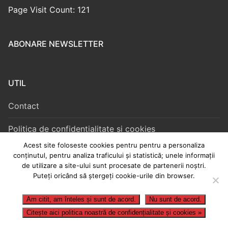
Page Visit Count: 121
ARHIVE
ABONARE NEWSLETTER
Noutăți
Contact
UTIL
Contact
Politica de confidențialitate și cookies
Acest site foloseste cookies pentru pentru a personaliza
Termeni și condiții
conținutul, pentru analiza traficului și statistică; unele informații
de utilizare a site-ului sunt procesate de partenerii noștri.
Puteți oricând să ștergeți cookie-urile din browser.
Am citit, am înteles și sunt de acord.
Nu sunt de acord.
Drepturi de autor © 2026 IcoanaDinAdanc.
Citește aici politica noastră de confidențialitate și cookies »